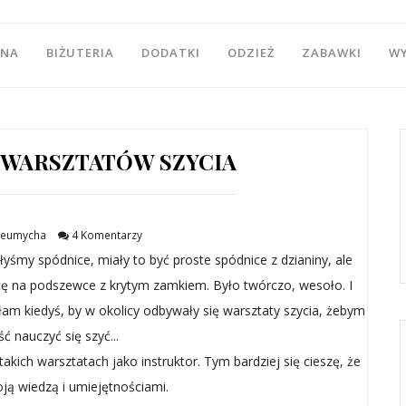
WNA
BIŻUTERIA
DODATKI
ODZIEŻ
ZABAWKI
W
 WARSZTATÓW SZYCIA
eumycha
4 Komentarzy
yśmy spódnice, miały to być proste spódnice z dzianiny, ale
dnicę na podszewce z krytym zamkiem. Było twórczo, wesoło. I
m kiedyś, by w okolicy odbywały się warsztaty szycia, żebym
ć nauczyć się szyć...
kich warsztatach jako instruktor. Tym bardziej się cieszę, że
oją wiedzą i umiejętnościami.