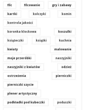
filc
filcowanie
gry i zabawy
kartki
kolczyki
komin
kontrola jakości
koronka klockowa
koszulki
książeczki
książki
kuchnia
kwiaty
malowanie
moje przeróbki
naszyjniki
naszyjniki z kwiatów
odzież
ostrzeżenia
pierniczki
pierniczki szycie
plener artystyczny
podkładki pod kubeczki
poduszki