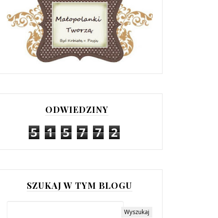
ODWIEDZINY
5
1
5
7
7
2
SZUKAJ W TYM BLOGU