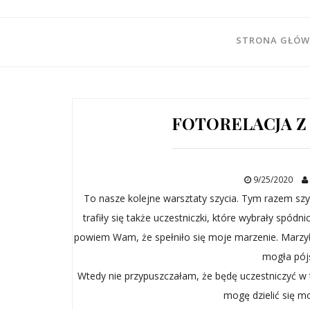
STRONA GŁÓ
FOTORELACJA Z
9/25/2020
To nasze kolejne warsztaty szycia. Tym razem szył
trafiły się także uczestniczki, które wybrały spó
powiem Wam, że spełniło się moje marzenie. Marzyła
mogła pójś
Wtedy nie przypuszczałam, że będę uczestniczyć w ta
mogę dzielić się m